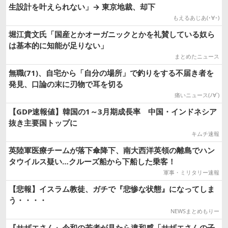
生設計を叶えられない」→ 東京地裁、却下
もえるあじあ(･∀･)
堀江貴文氏「国産とかオーガニックとかを礼賛している奴ら
は基本的に知能が足りない」
まとめたニュース
無職(71)、自宅から「自分の場所」で釣りをする不届き者を
発見、口論の末に刃物で耳を切る
痛いニュース(ﾉ∀`)
【GDP速報値】韓国の1～3月期成長率 中国・インドネシア
抜き主要国トップに
キムチ速報
英陸軍医療チームが落下傘降下、南大西洋英領の離島でハン
タウイルス疑い…クルーズ船から下船した乗客！
軍事・ミリタリー速報
【悲報】イスラム教徒、ガチで『悲惨な状態』になってしま
う・・・・
NEWSまとめもりー
『サザエさん』令和の若者が見たら違和感「サザエさんの子