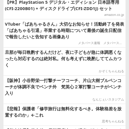
【PR】PlayStation 5 デジタル・エディション 日本語専用
(CFI-2200B01) + ディスクドライブ(CFI-ZDD1J) セット
amazon.co.jp
VTuber「ばあちゃるさん」大切なお知らせ！活動終了を発表
「ばあちゃる引退」卒業する時期について最後の誕生日配信
で報告したいと告知する画像あり
メタバース速報 メタバースまとめ
旦那が毎日晩酌するんだけど、夜に子どもが急に体調悪くな
ったら対応するのは絶対私。何も考えずに晩酌しててムカつ
く
かぞくちゃんねる
【阪神】小谷野栄一打撃チーフコーチ、片山大樹ブルペンコ
ーチが体調不良でベンチ外 梵英心２軍打撃コーチがベンチ
入り
なんじぇいスタジアム
【悲報】保護者「修学旅行は無料化するべき。体験格差を放
置するのか」←これ
思考ちゃんねる