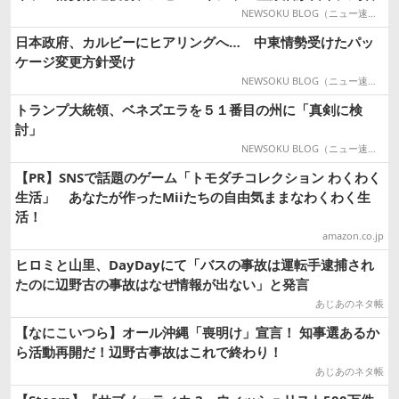
NEWSOKU BLOG（ニュー速ブログ）
日本政府、カルビーにヒアリングへ… 中東情勢受けたパッ
ケージ変更方針受け
NEWSOKU BLOG（ニュー速ブログ）
トランプ大統領、ベネズエラを５１番目の州に「真剣に検
討」
NEWSOKU BLOG（ニュー速ブログ）
【PR】SNSで話題のゲーム「トモダチコレクション わくわく
生活」 あなたが作ったMiiたちの自由気ままなわくわく生
活！
amazon.co.jp
ヒロミと山里、DayDayにて「バスの事故は運転手逮捕され
たのに辺野古の事故はなぜ情報が出ない」と発言
あじあのネタ帳
【なにこいつら】オール沖縄「喪明け」宣言！ 知事選あるか
ら活動再開だ！辺野古事故はこれで終わり！
あじあのネタ帳