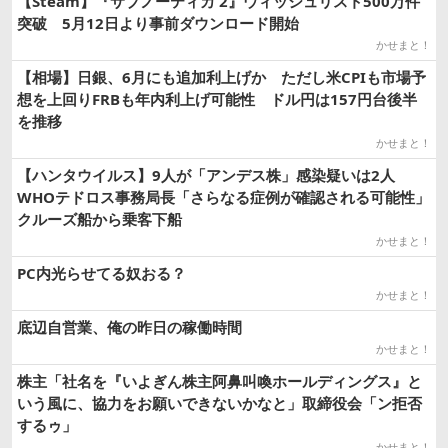
【Steam】『サブノーティカ 2』ウィッシュリスト500万件
突破 5月12日より事前ダウンロード開始
かせまと！
【相場】日銀、6月にも追加利上げか ただし米CPIも市場予
想を上回りFRBも年内利上げ可能性 ドル円は157円台後半
を推移
かせまと！
【ハンタウイルス】9人が「アンデス株」感染疑いは2人
WHOテドロス事務局長「さらなる症例が確認される可能性」
クルーズ船から乗客下船
かせまと！
PC内光らせてる奴おる？
かせまと！
底辺自営業、俺の昨日の稼働時間
かせまと！
株主「社名を『いよぎん株主阿鼻叫喚ホールディングス』と
いう風に、協力をお願いできないかなと」取締役会「ン拒否
するゥ」
かせまと！