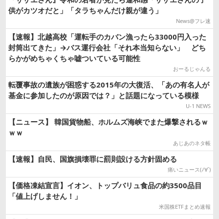
供がカツオだと」「タラちゃんだけ親が違う」
News@フレ速
【速報】北越高校「運転手のカバン漁ったら33000円入った
封筒出てきた」→バス運行会社「それ本当知らない」 どち
らかがめちゃくちゃ嘘ついている可能性
おーるじゃんる
転覆事故の遺族が困惑する2015年の大復活、「あの有名人が
基金に参加したのが原因では？」と話題になっている模様
U-1 NEWS
【ニュース】 韓国貨物船、ホルムズ海峡でまた爆撃されるｗ
ｗｗ
あじあのネタ帳
【速報】自民、国旗損壊罪に罰則設ける方針固める
痛いニュース(ﾉ∀`)
【価格凍結宣言】イオン、トップバリュ食品の約3500品目
「値上げしません！」
米国株ETFまとめ速報