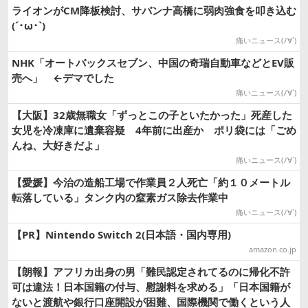
ライオンがCM降板検討、サバンナ高橋に弱肉強食を叩き込む
(´･ω･`)
痛いニュース(ﾉ∀`)
NHK「オートバックスセブン、中国の奇瑞自動車などとEV販
売へ」 ←デマでした
痛いニュース(ﾉ∀`)
【大阪】32歳無職女「ずっとこの子といたかった」死産した
女児を冷凍庫に遺棄容疑 4年前に出産か ポリ袋には「ごめ
んね、大好きだよ」
痛いニュース(ﾉ∀`)
【愛媛】今治の造船工場で作業員２人死亡「約１０メートル
転落している」タンク内の窒素ガス除去作業中
痛いニュース(ﾉ∀`)
【PR】Nintendo Switch 2(日本語・国内専用)
amazon.co.jp
【朗報】アフリカ出身の男「難民認定されてるのに帰化不許
可は違法！日本国籍の付与、慰謝料を求める」「日本国籍が
ないと渡航や銀行口座開設が困難、国際機関で働くという人