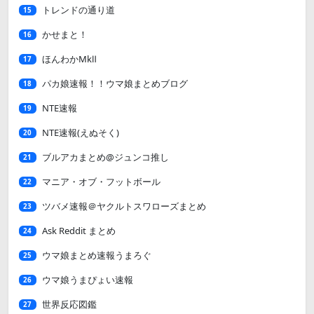
トレンドの通り道
15
かせまと！
16
ほんわかMkⅡ
17
パカ娘速報！！ウマ娘まとめブログ
18
NTE速報
19
NTE速報(えぬそく)
20
ブルアカまとめ@ジュンコ推し
21
マニア・オブ・フットボール
22
ツバメ速報＠ヤクルトスワローズまとめ
23
Ask Reddit まとめ
24
ウマ娘まとめ速報うまろぐ
25
ウマ娘うまぴょい速報
26
世界反応図鑑
27