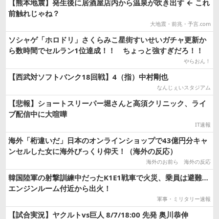
【熊本地震】発生後に居酒屋店内から温泉が吹き出す ← これ
前触れじゃね？
大地震・前兆・予言.com
ソシャゲ「ホロドリ」さくらみこ星街すいせいガチャ更新か
ら数時間でセルラン1位達成！！ ちょっと強すぎだろ！！
やらおん！
【西武対ソフトバンク18回戦】4（指）中村剛也
なんじぇいスタジアム
【悲報】ショートスリーパー堀さんと高須クリニック、ライ
ブ配信中に大喧嘩
IT速報
海外「桁違いだ」日本のオンラインショップで43億円分キャ
ンセルした女に海外びっくり仰天！（海外の反応）
海外のお前ら 海外の反応
韓国陸軍の射撃訓練中だったK1E1戦車で火災、乗員は避難…
エンジンルーム付近から出火！
軍事・ミリタリー速報
【試合実況】ヤクルトvs巨人 8/7/18:00 先発 奥川恭伸