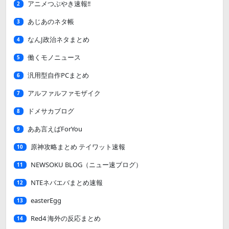
アニメつぶやき速報‼︎
2
あじあのネタ帳
3
なんJ政治ネタまとめ
4
働くモノニュース
5
汎用型自作PCまとめ
6
アルファルファモザイク
7
ドメサカブログ
8
ああ言えばForYou
9
原神攻略まとめ テイワット速報
10
NEWSOKU BLOG（ニュー速ブログ）
11
NTEネバエバまとめ速報
12
easterEgg
13
Red4 海外の反応まとめ
14