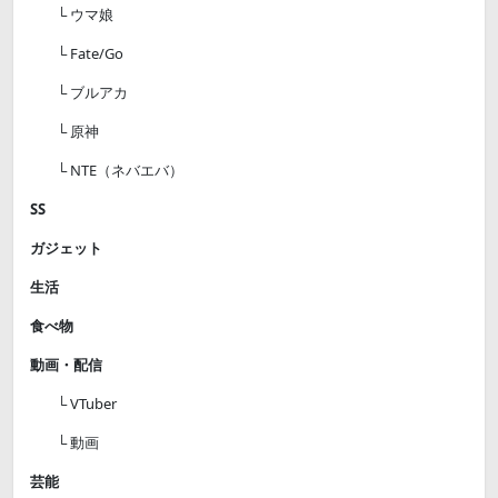
└ ウマ娘
└ Fate/Go
└ ブルアカ
└ 原神
└ NTE（ネバエバ）
SS
ガジェット
生活
食べ物
動画・配信
└ VTuber
└ 動画
芸能