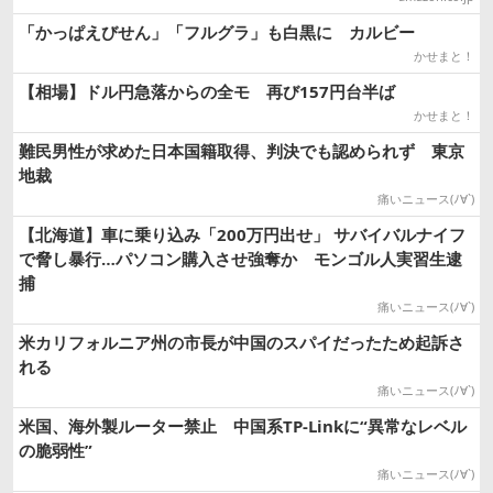
「かっぱえびせん」「フルグラ」も白黒に カルビー
かせまと！
【相場】ドル円急落からの全モ 再び157円台半ば
かせまと！
難民男性が求めた日本国籍取得、判決でも認められず 東京
地裁
痛いニュース(ﾉ∀`)
【北海道】車に乗り込み「200万円出せ」 サバイバルナイフ
で脅し暴行…パソコン購入させ強奪か モンゴル人実習生逮
捕
痛いニュース(ﾉ∀`)
米カリフォルニア州の市長が中国のスパイだったため起訴さ
れる
痛いニュース(ﾉ∀`)
米国、海外製ルーター禁止 中国系TP-Linkに“異常なレベル
の脆弱性”
痛いニュース(ﾉ∀`)