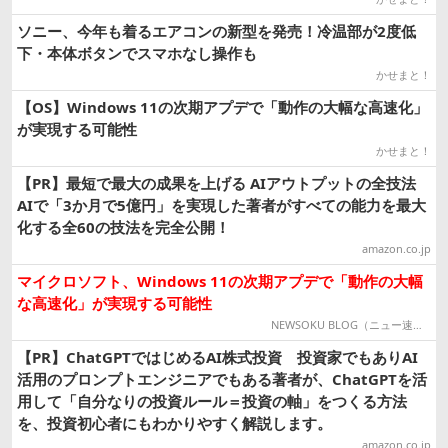
ソニー、今年も着るエアコンの新型を発売！冷温部が2度低
下・本体ボタンでスマホなし操作も
かせまと！
【OS】Windows 11の次期アプデで「動作の大幅な高速化」
が実現する可能性
かせまと！
【PR】最短で最大の成果を上げる AIアウトプットの全技法
AIで「3か月で5億円」を実現した著者がすべての能力を最大
化する全60の技法を完全公開！
amazon.co.jp
マイクロソフト、Windows 11の次期アプデで「動作の大幅
な高速化」が実現する可能性
NEWSOKU BLOG（ニュー速ブログ）
【PR】ChatGPTではじめるAI株式投資 投資家でもありAI
活用のプロンプトエンジニアでもある著者が、ChatGPTを活
用して「自分なりの投資ルール＝投資の軸」をつくる方法
を、投資初心者にもわかりやすく解説します。
amazon.co.jp